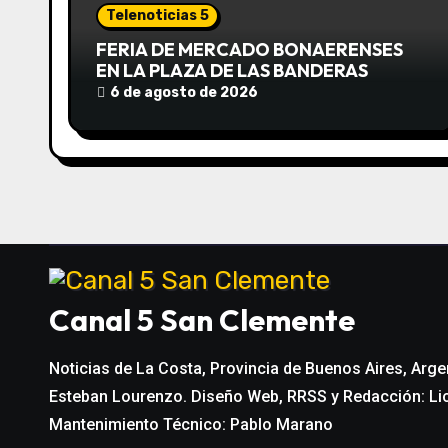
ó
Telenoticias 5
n
FERIA DE MERCADO BONAERENSES
EN LA PLAZA DE LAS BANDERAS
d
6 de agosto de 2026
e
e
n
t
r
Canal 5 San Clemente
a
Noticias de La Costa, Provincia de Buenos Aires, Arge
d
Esteban Lourenzo. Diseño Web, RRSS y Redacción: Li
a
Mantenimiento Técnico: Pablo Marano