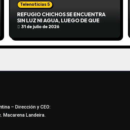
Telenoticias 5
REFUGIO CHICHOS SE ENCUENTRA
SIN LUZ NI AGUA, LUEGO DE QUE
EDEA CORTARA EL SUMINISTRO SIN
31 de julio de 2026
AVISO
ntina – Dirección y CEO:
c. Macarena Landeira.