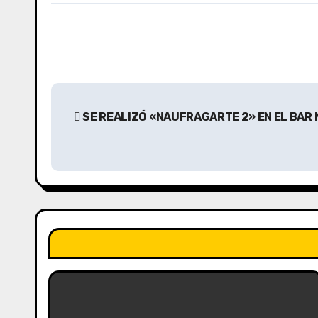
N
SE REALIZÓ «NAUFRAGARTE 2» EN EL BAR
a
v
e
g
a
c
i