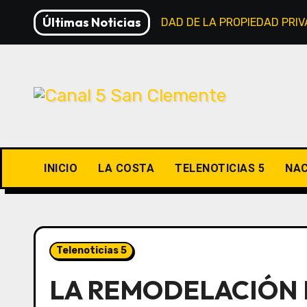
Saltar
Últimas Noticias
LEY DE INVIOLABILIDAD DE LA PROPIEDAD PRI
al
contenido
INICIO
LA COSTA
TELENOTICIAS 5
NAC
Telenoticias 5
LA REMODELACIÓN 