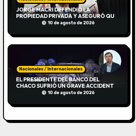
d
JORGE MACRI DEFENDIÓ LA
a
PROPIEDAD PRIVADA Y ASEGURÓ QUE
SE RECUPERARON 901 VIVIENDAS
10 de agosto de 2026
s
USURPADAS EN LA CIUDAD
Nacionales / Internacionales
EL PRESIDENTE DEL BANCO DEL
CHACO SUFRIÓ UN GRAVE ACCIDENTE
Y PERMANECE INTERNADO
10 de agosto de 2026