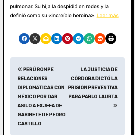
pulmonar. Su hija la despidió en redes y la
definió como su «increíble heroína».
Leer más
N
PERÚ ROMPE
LA JUSTICIA DE
a
RELACIONES
CÓRDOBA DICTÓ LA
v
DIPLOMÁTICAS CON
PRISIÓN PREVENTIVA
MÉXICO POR DAR
PARA PABLO LAURTA
e
ASILO A EXJEFA DE
g
GABINETE DE PEDRO
a
CASTILLO