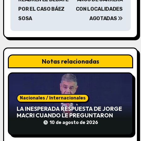
e
POR EL CASO BÁEZ
CON LOCALIDADES
g
SOSA
AGOTADAS
a
c
i
Notas relacionadas
ó
n
d
Nacionales / Internacionales
e
LA INESPERADA RESPUESTA DE JORGE
MACRI CUANDO LE PREGUNTARON
e
QUÉ PASARÍA SI TUVIERA QUE
10 de agosto de 2026
ENFRENTAR A PATRICIA BULLRICH EN
n
LAS ELECCIONES 2027