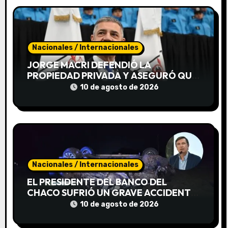
t
r
a
Nacionales / Internacionales
d
JORGE MACRI DEFENDIÓ LA
PROPIEDAD PRIVADA Y ASEGURÓ QUE
a
SE RECUPERARON 901 VIVIENDAS
10 de agosto de 2026
USURPADAS EN LA CIUDAD
s
Nacionales / Internacionales
EL PRESIDENTE DEL BANCO DEL
CHACO SUFRIÓ UN GRAVE ACCIDENTE
Y PERMANECE INTERNADO
10 de agosto de 2026