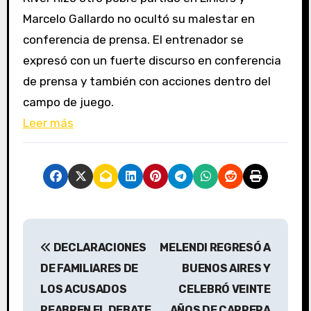
Marcelo Gallardo no ocultó su malestar en
conferencia de prensa. El entrenador se
expresó con un fuerte discurso en conferencia
de prensa y también con acciones dentro del
campo de juego.
Leer más
N
DECLARACIONES
MELENDI REGRESÓ A
a
DE FAMILIARES DE
BUENOS AIRES Y
v
LOS ACUSADOS
CELEBRÓ VEINTE
REABREN EL DEBATE
AÑOS DE CARRERA