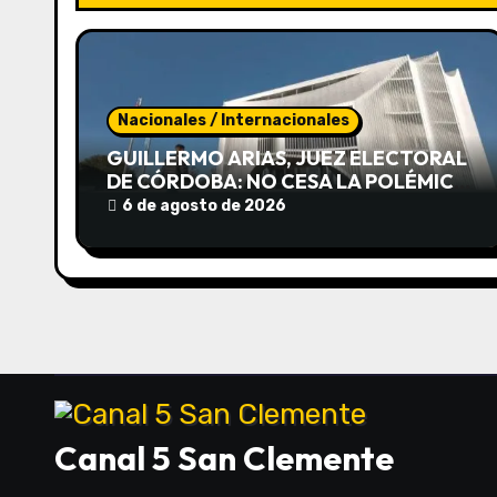
c
i
ó
Nacionales / Internacionales
n
GUILLERMO ARIAS, JUEZ ELECTORAL
DE CÓRDOBA: NO CESA LA POLÉMICA
d
POR EL CONCURSO
6 de agosto de 2026
e
e
n
t
r
Canal 5 San Clemente
a