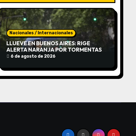
Nacionales / Internacionales
LLUEVE EN BUENOS AIRES: RIGE
ALERTA NARANJA POR TORMENTAS
FUERTES, RÁFAGAS Y UN BRUSCO
6 de agosto de 2026
DESCENSO DE TEMPERATURA