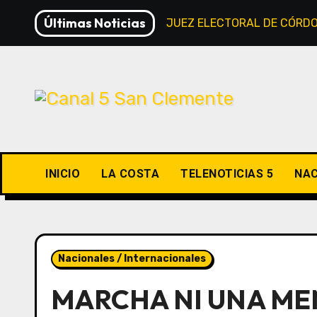
Saltar
Últimas Noticias
GUILLERMO ARIAS, JUEZ ELECTORAL DE CÓRD
al
contenido
INICIO
LA COSTA
TELENOTICIAS 5
NAC
Nacionales / Internacionales
MARCHA NI UNA ME