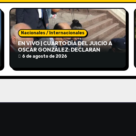
Nacionales / Internacionales
EN VIVO | CUARTO DÍA DEL JUICIO A
OSCAR GONZÁLEZ: DECLARAN
AUTOMOVILISTAS QUE CIRCULABAN
6 de agosto de 2026
POR ALTAS CUMBRES EL DÍA DEL
CHOQUE