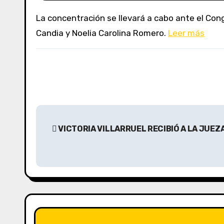
La concentración se llevará a cabo ante el Congreso Nacional a partir de las 17 en reclamo por los femicidios de Agostina Vega, Dulce María Beatriz
Candia y Noelia Carolina Romero.
Leer más
N
VICTORIA VILLARRUEL RECIBIÓ A LA JUEZ
a
v
e
g
a