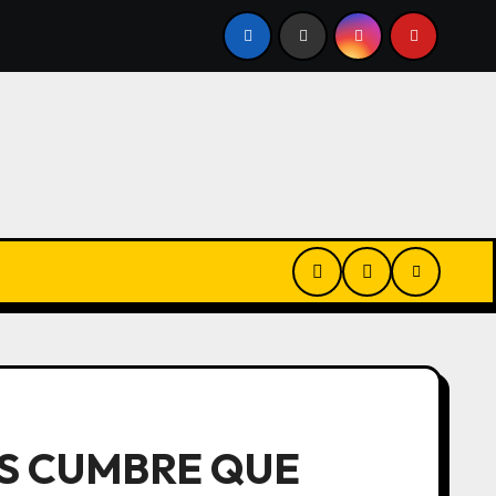
N VIVO | JUICIO A OSCAR GONZÁLEZ: «ÉL ME DIJO QUE AT
AS CUMBRE QUE