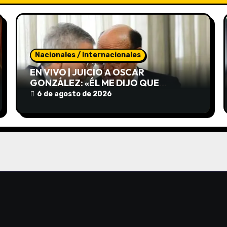
Nacionales / Internacionales
EN VIVO | JUICIO A OSCAR
GONZÁLEZ: «ÉL ME DIJO QUE
ATENDIERAN A LAS PERSONAS DEL
6 de agosto de 2026
OTRO VEHÍCULO»