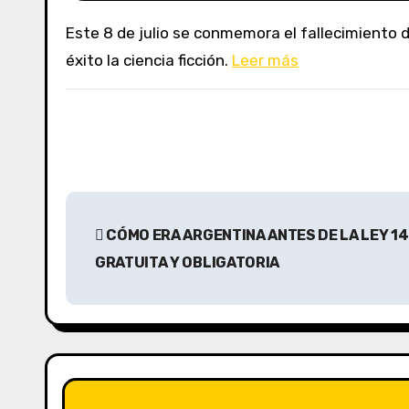
Este 8 de julio se conmemora el fallecimiento del médico y escritor británico, un autor prolífico que revolucionó la novela de misterio y exploró con
éxito la ciencia ficción.
Leer más
N
CÓMO ERA ARGENTINA ANTES DE LA LEY 14
a
GRATUITA Y OBLIGATORIA
v
e
g
a