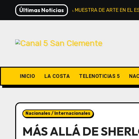
Saltar
Últimas Noticias
INAUGURAN NUEVA MUESTRA DE ARTE EN EL E
al
contenido
INICIO
LA COSTA
TELENOTICIAS 5
NAC
Nacionales / Internacionales
MÁS ALLÁ DE SHER