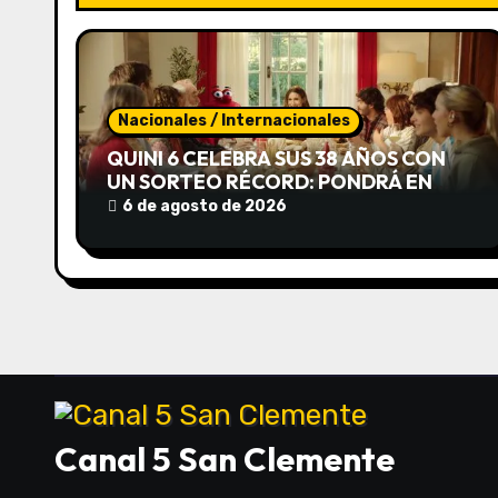
c
i
ó
Nacionales / Internacionales
n
QUINI 6 CELEBRA SUS 38 AÑOS CON
UN SORTEO RÉCORD: PONDRÁ EN
d
JUEGO UN POZO ESTIMADO DE
6 de agosto de 2026
$20.000 MILLONES Y UN SIEMPRE
e
SALE DE USD 3 MILLONES
e
n
t
r
Canal 5 San Clemente
a