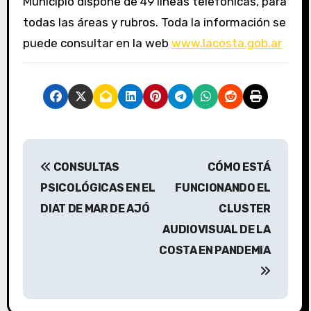
Municipio dispone de 49 líneas telefónicas, para
todas las áreas y rubros. Toda la información se
puede consultar en la web
www.lacosta.gob.ar
N
CONSULTAS
CÓMO ESTÁ
a
PSICOLÓGICAS EN EL
FUNCIONANDO EL
v
DIAT DE MAR DE AJÓ
CLUSTER
AUDIOVISUAL DE LA
e
COSTA EN PANDEMIA
g
a