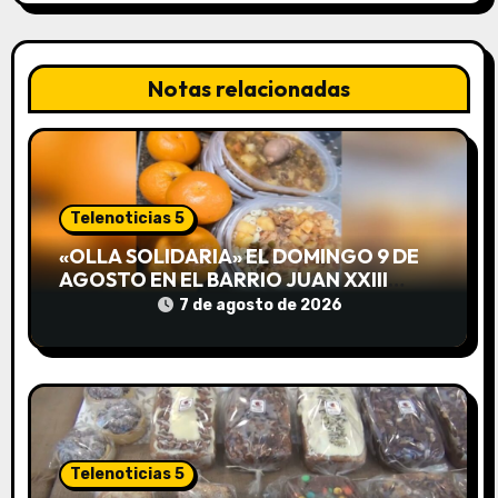
c
i
Notas relacionadas
ó
n
d
Telenoticias 5
e
«OLLA SOLIDARIA» EL DOMINGO 9 DE
AGOSTO EN EL BARRIO JUAN XXIII
e
DESDE LAS 13 HS
7 de agosto de 2026
n
t
r
a
Telenoticias 5