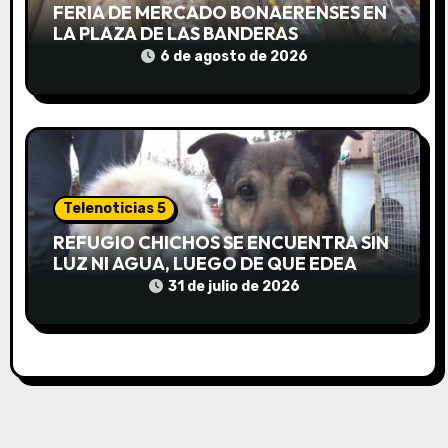
d
FERIA DE MERCADO BONAERENSES EN
LA PLAZA DE LAS BANDERAS
a
6 de agosto de 2026
s
Telenoticias 5
REFUGIO CHICHOS SE ENCUENTRA SIN
LUZ NI AGUA, LUEGO DE QUE EDEA
CORTARA EL SUMINISTRO SIN AVISO
31 de julio de 2026