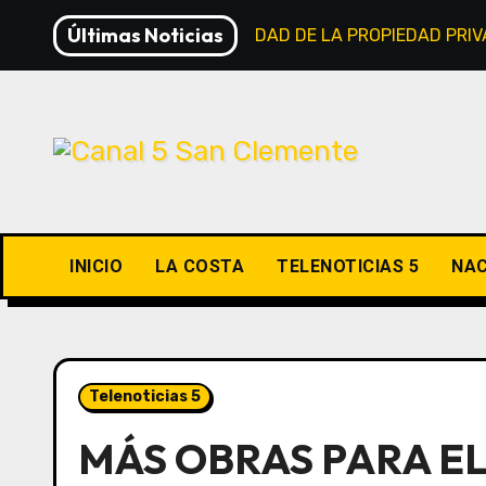
Saltar
Últimas Noticias
LEY DE INVIOLABILIDAD DE LA PROPIEDAD PRI
al
contenido
INICIO
LA COSTA
TELENOTICIAS 5
NAC
Telenoticias 5
MÁS OBRAS PARA EL