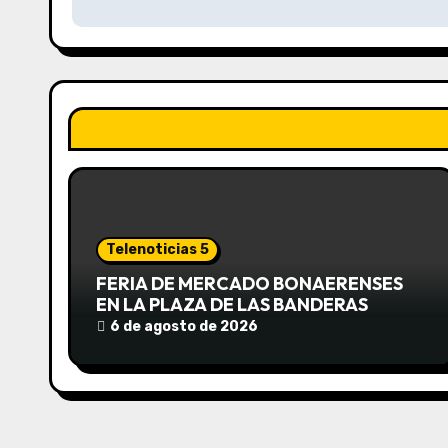
v
e
g
a
c
i
ó
Telenoticias 5
n
FERIA DE MERCADO BONAERENSES
EN LA PLAZA DE LAS BANDERAS
d
6 de agosto de 2026
e
e