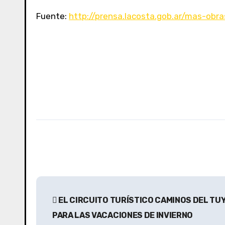
Fuente:
http://prensa.lacosta.gob.ar/mas-obr
N
EL CIRCUITO TURÍSTICO CAMINOS DEL TU
a
PARA LAS VACACIONES DE INVIERNO