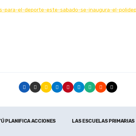
as-para-el-deporte-este-sabado-se-inaugura-el-polide
YÚ PLANIFICA ACCIONES
LAS ESCUELAS PRIMARIAS 