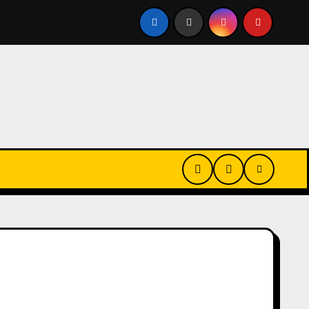
 PÚBLICO
CERRARON 3 MIL PANADERÍAS, CAYÓ UN 60