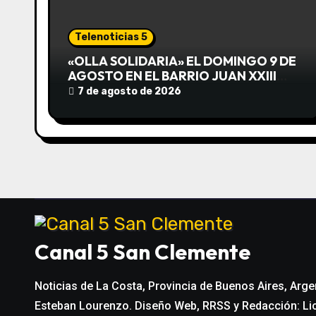
i
ó
Telenoticias 5
n
«OLLA SOLIDARIA» EL DOMINGO 9 DE
AGOSTO EN EL BARRIO JUAN XXIII
d
DESDE LAS 13 HS
7 de agosto de 2026
e
e
n
t
r
Canal 5 San Clemente
a
Noticias de La Costa, Provincia de Buenos Aires, Arge
d
Esteban Lourenzo. Diseño Web, RRSS y Redacción: Li