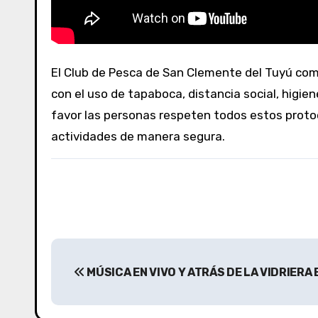
El Club de Pesca de San Clemente del Tuyú comenzó con sus actividades en la Tapera de López y navegación, con los protocolos correspondientes,
con el uso de tapaboca, distancia social, higiene
favor las personas respeten todos estos proto
actividades de manera segura.
N
MÚSICA EN VIVO Y ATRÁS DE LA VIDRIERA 
a
v