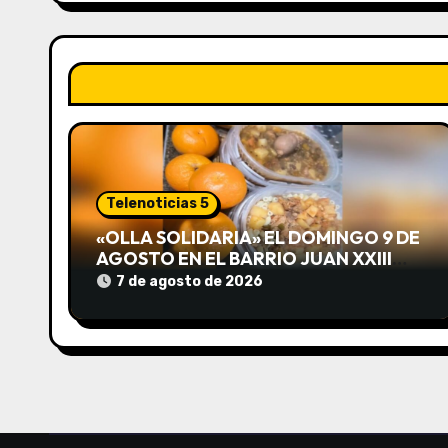
e
g
a
c
i
Telenoticias 5
ó
«OLLA SOLIDARIA» EL DOMINGO 9 DE
AGOSTO EN EL BARRIO JUAN XXIII
n
DESDE LAS 13 HS
7 de agosto de 2026
d
e
e
n