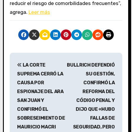
reducir el riesgo de comorbilidades frecuentes”,
agrega.
Leer más
N
LA CORTE
BULLRICH DEFENDIÓ
a
SUPREMA CERRÓ LA
SU GESTIÓN,
v
CAUSA POR
CONFIRMÓ LA
ESPIONAJE DEL ARA
REFORMA DEL
e
SAN JUAN Y
CÓDIGO PENAL Y
g
CONFIRMÓ EL
DIJO QUE «HUBO
a
SOBRESEIMIENTO DE
FALLAS DE
MAURICIO MACRI
SEGURIDAD, PERO
c