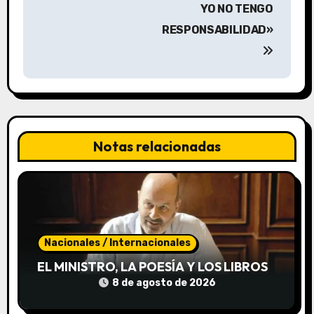
YO NO TENGO
i
RESPONSABILIDAD»
ó
n
d
e
Notas relacionadas
e
n
t
Nacionales / Internacionales
r
EL MINISTRO, LA POESÍA Y LOS LIBROS
a
8 de agosto de 2026
d