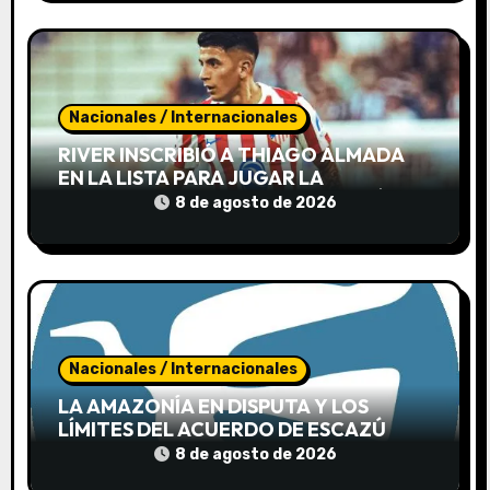
a
s
Nacionales / Internacionales
RIVER INSCRIBIÓ A THIAGO ALMADA
EN LA LISTA PARA JUGAR LA
SUDAMERICANA AUNQUE TODAVÍA NO
8 de agosto de 2026
LLEGÓ A LA ARGENTINA
Nacionales / Internacionales
LA AMAZONÍA EN DISPUTA Y LOS
LÍMITES DEL ACUERDO DE ESCAZÚ
8 de agosto de 2026