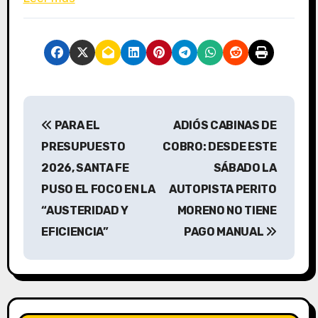
N
PARA EL
ADIÓS CABINAS DE
a
PRESUPUESTO
COBRO: DESDE ESTE
v
2026, SANTA FE
SÁBADO LA
PUSO EL FOCO EN LA
AUTOPISTA PERITO
e
“AUSTERIDAD Y
MORENO NO TIENE
g
EFICIENCIA”
PAGO MANUAL
a
c
i