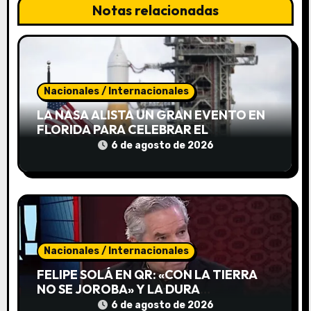
Notas relacionadas
ó
n
d
Nacionales / Internacionales
e
LA NASA ALISTA UN GRAN EVENTO EN
FLORIDA PARA CELEBRAR EL
e
LIDERAZGO ESPACIAL
6 de agosto de 2026
ESTADOUNIDENSE
n
t
r
a
Nacionales / Internacionales
d
FELIPE SOLÁ EN QR: «CON LA TIERRA
NO SE JOROBA» Y LA DURA
a
ADVERTENCIA SOBRE EL MODELO
6 de agosto de 2026