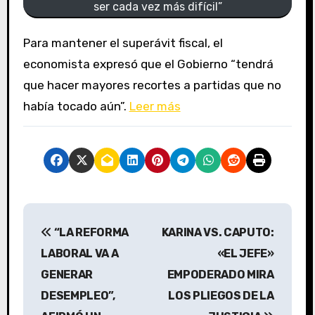
ser cada vez más difícil”
Para mantener el superávit fiscal, el
economista expresó que el Gobierno “tendrá
que hacer mayores recortes a partidas que no
había tocado aún”.
Leer más
N
“LA REFORMA
KARINA VS. CAPUTO:
a
LABORAL VA A
«EL JEFE»
v
GENERAR
EMPODERADO MIRA
DESEMPLEO”,
LOS PLIEGOS DE LA
e