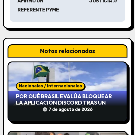
AFIRMÓ UN
JUSTICIA
g
REFERENTE PYME
a
c
i
Notas relacionadas
ó
n
d
Nacionales / Internacionales
e
POR QUÉ BRASIL EVALÚA BLOQUEAR
LA APLICACIÓN DISCORD TRAS UN
e
CASO QUE CONMOCIONÓ AL PAÍS
7 de agosto de 2026
n
t