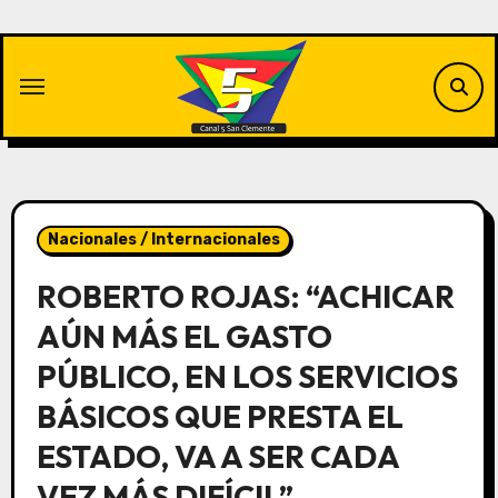
Saltar
al
contenido
Nacionales / Internacionales
ROBERTO ROJAS: “ACHICAR
AÚN MÁS EL GASTO
PÚBLICO, EN LOS SERVICIOS
BÁSICOS QUE PRESTA EL
ESTADO, VA A SER CADA
VEZ MÁS DIFÍCIL”