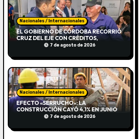
r
a
Nacionales / Internacionales
d
EL GOBIERNO DE CÓRDOBA RECORRIÓ
CRUZ DEL EJE CON CRÉDITOS,
a
CAPACITACIÓN Y APOYO A
7 de agosto de 2026
EMPRENDEDORES
s
Nacionales / Internacionales
EFECTO «SERRUCHO»: LA
CONSTRUCCIÓN CAYÓ 4,1% EN JUNIO
PERO CERRÓ EL SEMESTRE EN
7 de agosto de 2026
POSITIVO