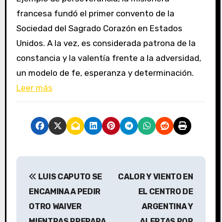
francesa fundó el primer convento de la
Sociedad del Sagrado Corazón en Estados
Unidos. A la vez, es considerada patrona de la
constancia y la valentía frente a la adversidad,
un modelo de fe, esperanza y determinación.
Leer más
N
LUIS CAPUTO SE
CALOR Y VIENTO EN
a
ENCAMINA A PEDIR
EL CENTRO DE
v
OTRO WAIVER
ARGENTINA Y
MIENTRAS PREPARA
ALERTAS POR