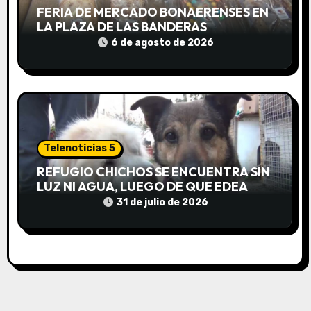
d
FERIA DE MERCADO BONAERENSES EN
LA PLAZA DE LAS BANDERAS
a
6 de agosto de 2026
s
Telenoticias 5
REFUGIO CHICHOS SE ENCUENTRA SIN
LUZ NI AGUA, LUEGO DE QUE EDEA
CORTARA EL SUMINISTRO SIN AVISO
31 de julio de 2026