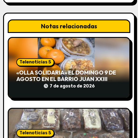
c
i
Notas relacionadas
ó
n
d
Telenoticias 5
e
«OLLA SOLIDARIA» EL DOMINGO 9 DE
AGOSTO EN EL BARRIO JUAN XXIII
e
DESDE LAS 13 HS
7 de agosto de 2026
n
t
r
a
Telenoticias 5