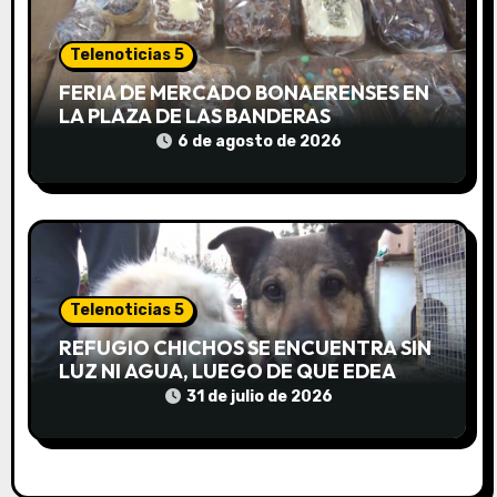
a
d
Telenoticias 5
FERIA DE MERCADO BONAERENSES EN
a
LA PLAZA DE LAS BANDERAS
6 de agosto de 2026
s
Telenoticias 5
REFUGIO CHICHOS SE ENCUENTRA SIN
LUZ NI AGUA, LUEGO DE QUE EDEA
CORTARA EL SUMINISTRO SIN AVISO
31 de julio de 2026