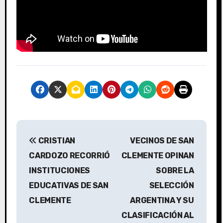
N
CRISTIAN
VECINOS DE SAN
a
CARDOZO RECORRIÓ
CLEMENTE OPINAN
v
INSTITUCIONES
SOBRE LA
EDUCATIVAS DE SAN
SELECCIÓN
e
CLEMENTE
ARGENTINA Y SU
g
CLASIFICACIÓN AL