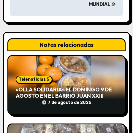
a
MUNDIAL
c
i
ó
Notas relacionadas
n
d
e
Telenoticias 5
e
«OLLA SOLIDARIA» EL DOMINGO 9 DE
AGOSTO EN EL BARRIO JUAN XXIII
n
DESDE LAS 13 HS
7 de agosto de 2026
t
r