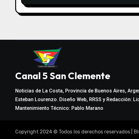
e
e
n
t
r
a
Canal 5 San Clemente
d
Noticias de La Costa, Provincia de Buenos Aires, Arge
a
Esteban Lourenzo. Diseño Web, RRSS y Redacción: Li
s
Mantenimiento Técnico: Pablo Marano
Copyright 2024 © Todos los derechos reservados
|
Bl