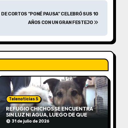
 DE CORTOS “PONÉ PAUSA” CELEBRÓ SUS 10
AÑOS CON UN GRAN FESTEJO
Telenoticias 5
REFUGIO CHICHOS SE ENCUENTRA
SIN LUZ NI AGUA, LUEGO DE QUE
EDEA CORTARA EL SUMINISTRO SIN
31 de julio de 2026
AVISO