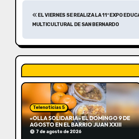
N
EL VIERNES SE REALIZA LA 11ª EXPO EDUC
a
MULTICULTURAL DE SAN BERNARDO
v
e
g
a
c
i
ó
Telenoticias 5
n
«OLLA SOLIDARIA» EL DOMINGO 9 DE
AGOSTO EN EL BARRIO JUAN XXIII
d
DESDE LAS 13 HS
7 de agosto de 2026