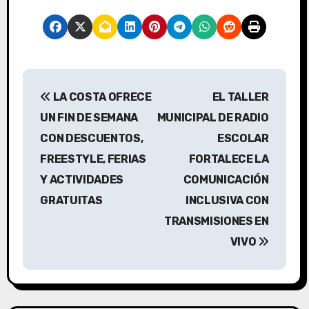
N
LA COSTA OFRECE
EL TALLER
a
UN FIN DE SEMANA
MUNICIPAL DE RADIO
v
CON DESCUENTOS,
ESCOLAR
FREESTYLE, FERIAS
FORTALECE LA
e
Y ACTIVIDADES
COMUNICACIÓN
g
GRATUITAS
INCLUSIVA CON
a
TRANSMISIONES EN
VIVO
c
i
ó