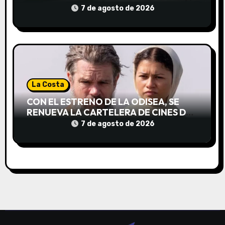
s
NACIONAL DE NIÑOS
7 de agosto de 2026
La Costa
CON EL ESTRENO DE LA ODISEA, SE
RENUEVA LA CARTELERA DE CINES DE
LA COSTA
7 de agosto de 2026