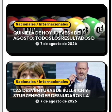
a
d
a
Nacionales / Internacionales
s
QUINIELA DE HOY JUEVES 6 DE
AGOSTO: TODOS LOS RESULTADOS DE
LA NACIONAL Y PROVINCIA
7 de agosto de 2026
Nacionales / Internacionales
LAS DESVENTURAS DE BULLRICH Y
STURZENEGGER DESNUDARON LA
INTRANSIGENCIA DE KARINA
7 de agosto de 2026