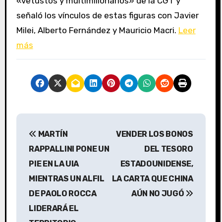
«vetustos y multimillonarios» de la CGT y
señaló los vínculos de estas figuras con Javier
Milei, Alberto Fernández y Mauricio Macri.
Leer
más
N
MARTÍN
VENDER LOS BONOS
a
RAPPALLINI PONE UN
DEL TESORO
v
PIE EN LA UIA
ESTADOUNIDENSE,
MIENTRAS UN ALFIL
LA CARTA QUE CHINA
e
DE PAOLO ROCCA
AÚN NO JUGÓ
g
LIDERARÁ EL