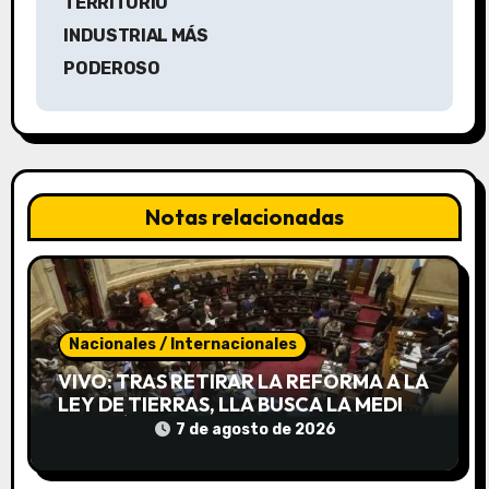
a
TERRITORIO
INDUSTRIAL MÁS
c
PODEROSO
i
ó
n
Notas relacionadas
d
e
e
Nacionales / Internacionales
n
VIVO: TRAS RETIRAR LA REFORMA A LA
t
LEY DE TIERRAS, LLA BUSCA LA MEDIA
SANCIÓN DE INVIOLABILIDAD DE LA
7 de agosto de 2026
r
PROPIEDAD PRIVADA