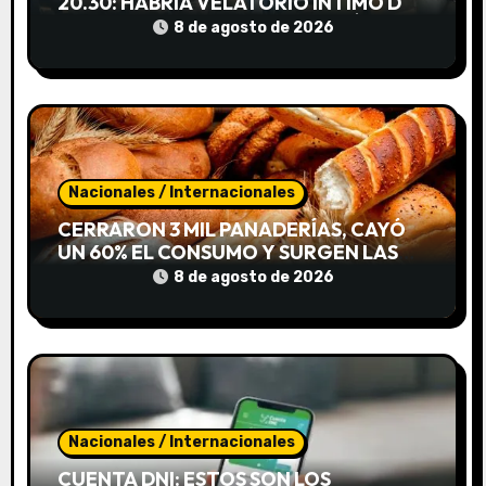
e
20.30: HABRÍA VELATORIO ÍNTIMO DE
JORGE MESSI, SIN ACCESO AL PÚBLICO
8 de agosto de 2026
e
n
t
r
Nacionales / Internacionales
a
CERRARON 3 MIL PANADERÍAS, CAYÓ
UN 60% EL CONSUMO Y SURGEN LAS
d
«CUEVAS DE PAN»
8 de agosto de 2026
a
s
Nacionales / Internacionales
CUENTA DNI: ESTOS SON LOS