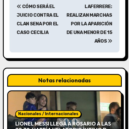
N
CÓMO SERÁ EL
LAFERRERE:
a
JUICIO CONTRA EL
REALIZAN MARCHAS
v
CLAN SENA POR EL
POR LA APARICIÓN
CASO CECILIA
DE UNA MENOR DE 15
e
AÑOS
g
a
c
Notas relacionadas
i
ó
n
Nacionales / Internacionales
d
LIONEL MESSI LLEGA A ROSARIO A LAS