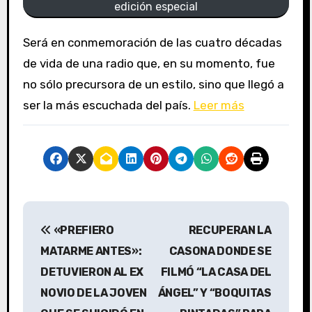
edición especial
Será en conmemoración de las cuatro décadas
de vida de una radio que, en su momento, fue
no sólo precursora de un estilo, sino que llegó a
ser la más escuchada del país.
Leer más
N
«PREFIERO
RECUPERAN LA
a
MATARME ANTES»:
CASONA DONDE SE
v
DETUVIERON AL EX
FILMÓ “LA CASA DEL
NOVIO DE LA JOVEN
ÁNGEL” Y “BOQUITAS
e