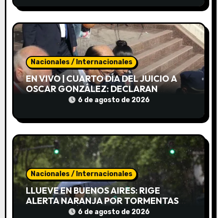
r
a
d
Nacionales / Internacionales
a
EN VIVO | CUARTO DÍA DEL JUICIO A
s
OSCAR GONZÁLEZ: DECLARAN
AUTOMOVILISTAS QUE CIRCULABAN
6 de agosto de 2026
POR ALTAS CUMBRES EL DÍA DEL
CHOQUE
Nacionales / Internacionales
LLUEVE EN BUENOS AIRES: RIGE
ALERTA NARANJA POR TORMENTAS
FUERTES, RÁFAGAS Y UN BRUSCO
6 de agosto de 2026