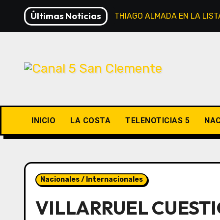
Saltar
Últimas Noticias
RIVER INSCRIBIÓ A THIAGO ALMADA EN LA LI
al
contenido
INICIO
LA COSTA
TELENOTICIAS 5
NAC
Nacionales / Internacionales
VILLARRUEL CUEST