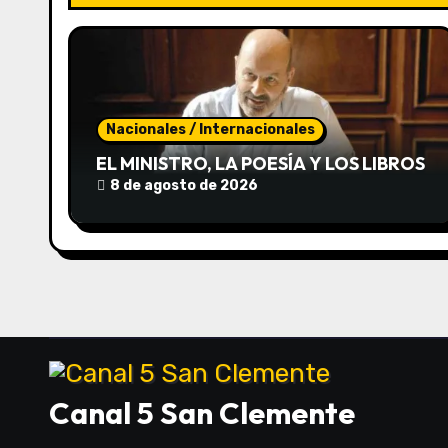
c
i
ó
Nacionales / Internacionales
n
EL MINISTRO, LA POESÍA Y LOS LIBROS
d
8 de agosto de 2026
e
e
n
t
r
Canal 5 San Clemente
a