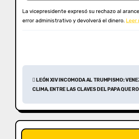
La vicepresidente expresó su rechazo al arancel de $560 mil exigido a la Iglesia para realizar una caminata religiosa en la Ruta 12. Vialidad admitió un
error administrativo y devolverá el dinero.
Leer
N
LEÓN XIV INCOMODA AL TRUMPISMO: VENE
a
CLIMA, ENTRE LAS CLAVES DEL PAPA QUE R
v
e
g
a