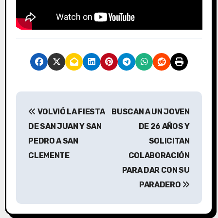
N
VOLVIÓ LA FIESTA
BUSCAN A UN JOVEN
a
DE SAN JUAN Y SAN
DE 26 AÑOS Y
v
PEDRO A SAN
SOLICITAN
CLEMENTE
COLABORACIÓN
e
PARA DAR CON SU
g
PARADERO
a