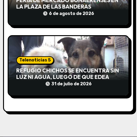
d
FERIA DE MERCADO BONAERENSES EN
LA PLAZA DE LAS BANDERAS
a
6 de agosto de 2026
s
Telenoticias 5
REFUGIO CHICHOS SE ENCUENTRA SIN
LUZ NI AGUA, LUEGO DE QUE EDEA
CORTARA EL SUMINISTRO SIN AVISO
31 de julio de 2026