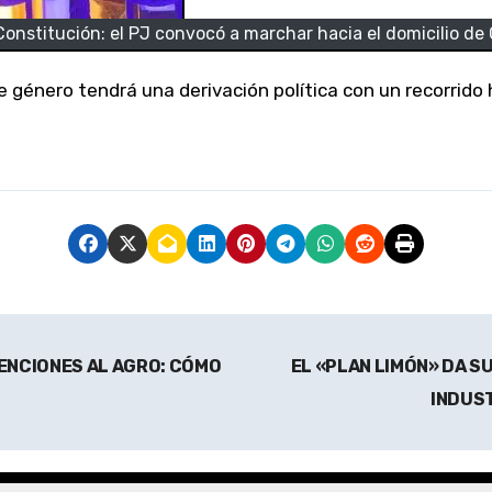
onstitución: el PJ convocó a marchar hacia el domicilio de 
TENCIONES AL AGRO: CÓMO
EL «PLAN LIMÓN» DA S
INDUST