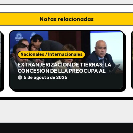
Notas relacionadas
Nacionales / Internacionales
EXTRANJERIZACIÓN DE TIERRAS: LA
CONCESIÓN DE LLA PREOCUPA AL
GOBIERNO POR LAS PRÓXIMAS
6 de agosto de 2026
REFORMAS DE MILEI EN EL
CONGRESO