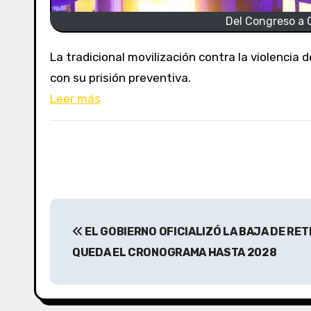
Del Congreso a C
La tradicional movilización contra la violencia de género tendrá una derivación política con un recorrido hasta la casa de la expresidenta, quien cumple
con su prisión preventiva.
Leer más
N
EL GOBIERNO OFICIALIZÓ LA BAJA DE RE
a
QUEDA EL CRONOGRAMA HASTA 2028
v
e