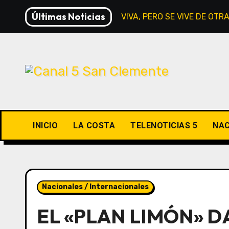
Saltar
Últimas Noticias
LA RELIGIÓN SIGUE VIVA, PERO SE VIVE DE OT
al
contenido
INICIO
LA COSTA
TELENOTICIAS 5
NAC
Nacionales / Internacionales
EL «PLAN LIMÓN» D