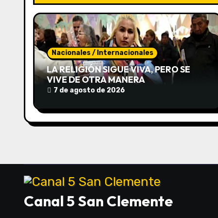
c
i
ó
Nacionales / Internacionales
n
LA RELIGIÓN SIGUE VIVA, PERO SE
VIVE DE OTRA MANERA
d
7 de agosto de 2026
e
e
n
t
r
Canal 5 San Clemente
a