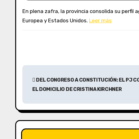
En plena zafra, la provincia consolida su perfil agroexportador enviando unas 50 mil toneladas de jugo concentrado y aceites esenciales a la Unión
Europea y Estados Unidos.
Leer más
N
DEL CONGRESO A CONSTITUCIÓN: EL PJ 
a
EL DOMICILIO DE CRISTINA KIRCHNER
v
e
g
a