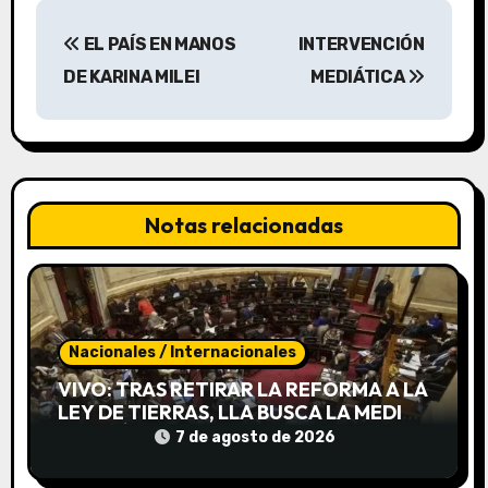
N
EL PAÍS EN MANOS
INTERVENCIÓN
a
DE KARINA MILEI
MEDIÁTICA
v
e
g
Notas relacionadas
a
c
i
Nacionales / Internacionales
ó
VIVO: TRAS RETIRAR LA REFORMA A LA
n
LEY DE TIERRAS, LLA BUSCA LA MEDIA
SANCIÓN DE INVIOLABILIDAD DE LA
7 de agosto de 2026
d
PROPIEDAD PRIVADA