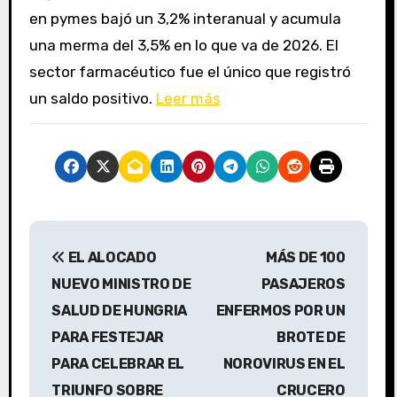
en pymes bajó un 3,2% interanual y acumula
una merma del 3,5% en lo que va de 2026. El
sector farmacéutico fue el único que registró
un saldo positivo.
Leer más
N
EL ALOCADO
MÁS DE 100
a
NUEVO MINISTRO DE
PASAJEROS
v
SALUD DE HUNGRIA
ENFERMOS POR UN
PARA FESTEJAR
BROTE DE
e
PARA CELEBRAR EL
NOROVIRUS EN EL
g
TRIUNFO SOBRE
CRUCERO