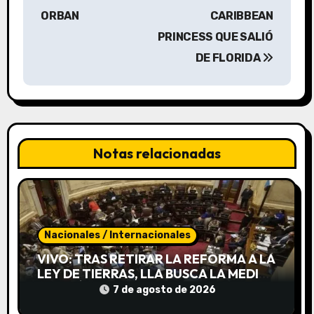
a
ORBAN
CARIBBEAN
PRINCESS QUE SALIÓ
c
DE FLORIDA
i
ó
n
Notas relacionadas
d
e
e
Nacionales / Internacionales
n
VIVO: TRAS RETIRAR LA REFORMA A LA
t
LEY DE TIERRAS, LLA BUSCA LA MEDIA
SANCIÓN DE INVIOLABILIDAD DE LA
7 de agosto de 2026
r
PROPIEDAD PRIVADA