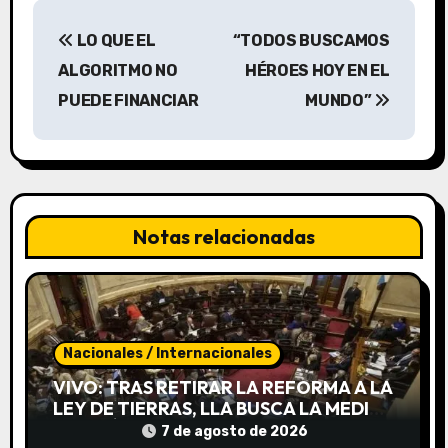
N
LO QUE EL
“TODOS BUSCAMOS
a
ALGORITMO NO
HÉROES HOY EN EL
v
PUEDE FINANCIAR
MUNDO”
e
g
a
Notas relacionadas
c
i
ó
Nacionales / Internacionales
n
VIVO: TRAS RETIRAR LA REFORMA A LA
LEY DE TIERRAS, LLA BUSCA LA MEDIA
d
SANCIÓN DE INVIOLABILIDAD DE LA
7 de agosto de 2026