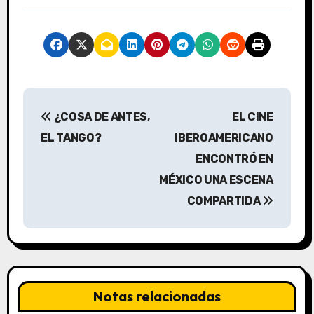
N
¿COSA DE ANTES,
EL CINE
a
EL TANGO?
IBEROAMERICANO
v
ENCONTRÓ EN
MÉXICO UNA ESCENA
e
COMPARTIDA
g
a
c
Notas relacionadas
i