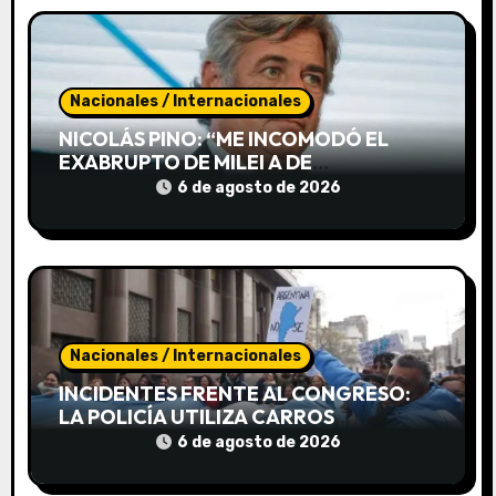
ó
n
Nacionales / Internacionales
d
NICOLÁS PINO: “ME INCOMODÓ EL
e
EXABRUPTO DE MILEI A DE
MENDIGUREN, PERO SUS DICHOS
6 de agosto de 2026
e
FUERON BIEN RECIBIDOS EN LA SALA”
n
t
r
Nacionales / Internacionales
a
INCIDENTES FRENTE AL CONGRESO:
LA POLICÍA UTILIZA CARROS
d
HIDRANTES PARA DISPERSAR LA
6 de agosto de 2026
PROTESTA
a